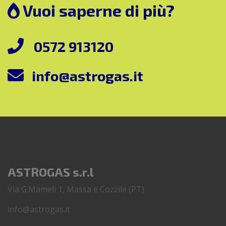
Vuoi saperne di più?
0572 913120
info@astrogas.it
ASTROGAS s.r.l
Via G.Mameli 1, Massa e Cozzile (PT)
info@astrogas.it