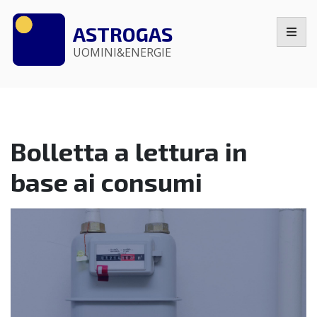
Astrogas
GPL
ASTROGAS
Skip
per
UOMINI&ENERGIE
to
la
content
Toscana
Bolletta a lettura in
base ai consumi