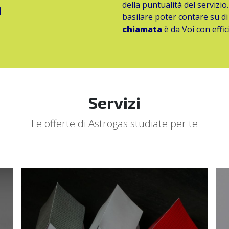
h
della puntualità del servizio
basilare poter contare su d
chiamata
è da Voi con effic
Servizi
Le offerte di Astrogas studiate per te