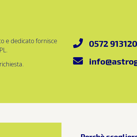
ito e dedicato fornisce
0572 91312
GPL.
info@astrog
ichiesta.
Perchè scegliere