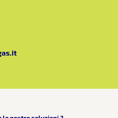
0
as.it
 le nostre soluzioni ?