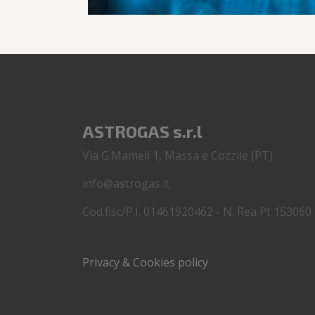
ASTROGAS s.r.l
Via G.Mameli 1, Massa e Cozzile (PT)
info@astrogas.it
Cod.fisc/P.I. 01461920462 - N. Rea Pt 153060
Privacy & Cookies policy